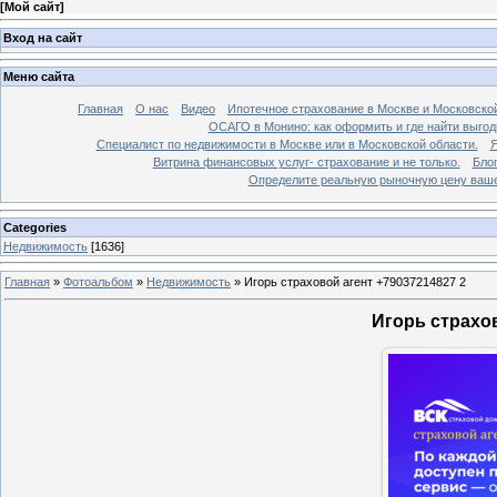
[
Мой сайт
]
Вход на сайт
Меню сайта
Главная
О нас
Видео
Ипотечное страхование в Москве и Московской
ОСАГО в Монино: как оформить и где найти выго
Специалист по недвижимости в Москве или в Московской области.
Я
Витрина финансовых услуг- страхование и не только.
Бло
Определите реальную рыночную цену вашей
Categories
Недвижимость
[1636]
Главная
»
Фотоальбом
»
Недвижимость
»
Игорь страховой агент +79037214827 2
Игорь страхов