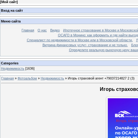
[
Мой сайт
]
Вход на сайт
Меню сайта
Главная
О нас
Видео
Ипотечное страхование в Москве и Московской
ОСАГО в Монино: как оформить и где найти выго
Специалист по недвижимости в Москве или в Московской области.
Я
Витрина финансовых услуг- страхование и не только.
Бло
Определите реальную рыночную цену вашей
Categories
Недвижимость
[1636]
Главная
»
Фотоальбом
»
Недвижимость
»
Игорь страховой агент +79037214827 2 (3)
Игорь страхово