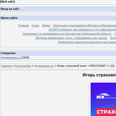
[
Мой сайт
]
Вход на сайт
Меню сайта
Главная
О нас
Видео
Ипотечное страхование в Москве и Московской
ОСАГО в Монино: как оформить и где найти выго
Специалист по недвижимости в Москве или в Московской области.
Я
Витрина финансовых услуг- страхование и не только.
Бло
Определите реальную рыночную цену вашей
Categories
Недвижимость
[1636]
Главная
»
Фотоальбом
»
Недвижимость
»
Игорь страховой агент +79037214827 1 (15)
Игорь страховой