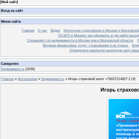
[
Мой сайт
]
Вход на сайт
Меню сайта
Главная
О нас
Видео
Ипотечное страхование в Москве и Московской
ОСАГО в Монино: как оформить и где найти выго
Специалист по недвижимости в Москве или в Московской области.
Я
Витрина финансовых услуг- страхование и не только.
Бло
Определите реальную рыночную цену вашей
Categories
Недвижимость
[1636]
Главная
»
Фотоальбом
»
Недвижимость
»
Игорь страховой агент +79037214827 2 (9)
Игорь страхово