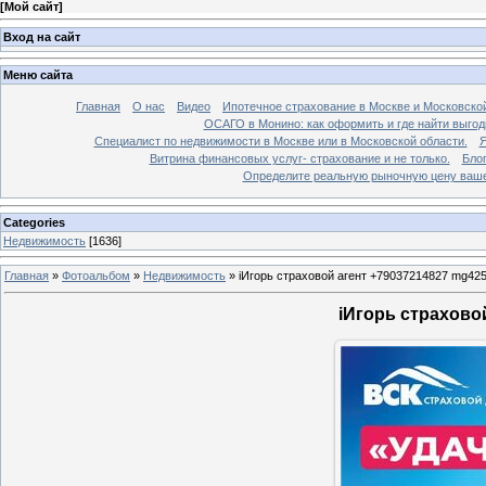
[
Мой сайт
]
Вход на сайт
Меню сайта
Главная
О нас
Видео
Ипотечное страхование в Москве и Московской
ОСАГО в Монино: как оформить и где найти выго
Специалист по недвижимости в Москве или в Московской области.
Я
Витрина финансовых услуг- страхование и не только.
Бло
Определите реальную рыночную цену вашей
Categories
Недвижимость
[1636]
Главная
»
Фотоальбом
»
Недвижимость
»
iИгорь страховой агент +79037214827 mg42
iИгорь страхово