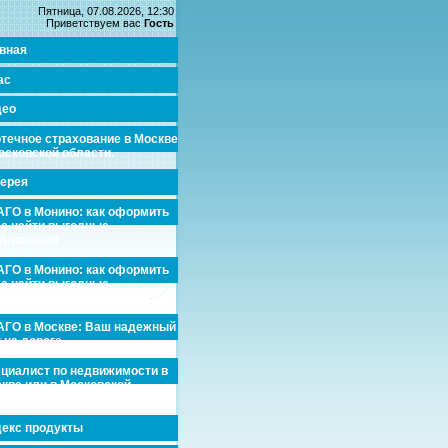
Пятница, 07.08.2026, 12:30
Приветствуем вас
Гость
вная
ас
део
течное страхование в Москве
осковской области.
ерея
ГО в Монино: как оформить
де найти выгодные
едложения
ГО в Монино: как оформить
де найти выгодные
едложения
ГО в Москве: Ваш надежный
 на дороге
циалист по недвижимости в
кве или в Московской
асти.
екс продукты