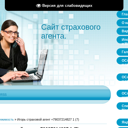
Версия для слабовидящих
Гла
О н
Сайт страхового
Ви
агента.
Ипо
и М
Гал
ОСА
и г
пр
ОСА
и г
пр
ОСА
|
RSS
щит
Спе
Мос
обл
ижимость
»
Игорь страховой агент +79037214827 1 (7)
Янд