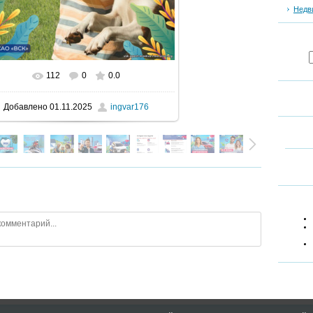
Недв
112
0
0.0
В реальном размере
900x1600
/ 384.3Kb
Добавлено
01.11.2025
ingvar176