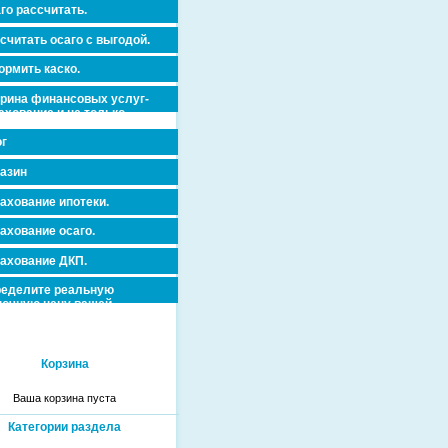
го рассчитать.
считать осаго с выгодой.
рмить каско.
рина финансовых услуг-
ахование и не только.
г
азин
ахование ипотеки.
ахование осаго.
ахование ДКП.
еделите реальную
очную цену вашей
вижимости и ускорьте ее
дажу или сдачу в аренду!
Корзина
Ваша корзина пуста
Категории раздела