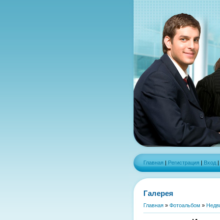
Главная
|
Регистрация
|
Вход
Галерея
Главная
»
Фотоальбом
»
Недв