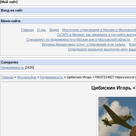
[
Мой сайт
]
Вход на сайт
Меню сайта
Главная
О нас
Видео
Ипотечное страхование в Москве и Московской
ОСАГО в Монино: как оформить и где найти выго
Специалист по недвижимости в Москве или в Московской области.
Я
Витрина финансовых услуг- страхование и не только.
Бло
Определите реальную рыночную цену вашей
Categories
Недвижимость
[1636]
Главная
»
Фотоальбом
»
Недвижимость
»
Цибискин Игорь +79037214827 httpsvsesvoi 
Цибискин Игорь +7