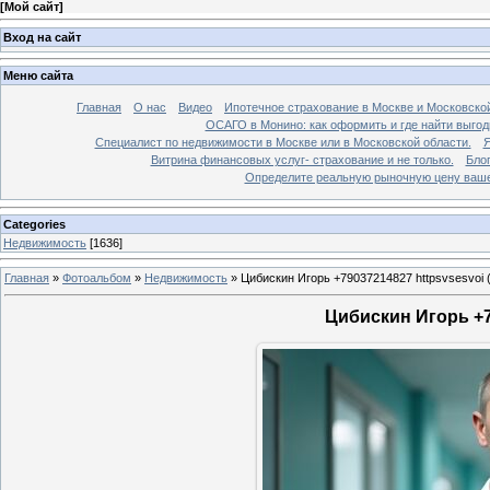
[
Мой сайт
]
Вход на сайт
Меню сайта
Главная
О нас
Видео
Ипотечное страхование в Москве и Московской
ОСАГО в Монино: как оформить и где найти выго
Специалист по недвижимости в Москве или в Московской области.
Я
Витрина финансовых услуг- страхование и не только.
Бло
Определите реальную рыночную цену вашей
Categories
Недвижимость
[1636]
Главная
»
Фотоальбом
»
Недвижимость
»
Цибискин Игорь +79037214827 httpsvsesvoi 
Цибискин Игорь +79