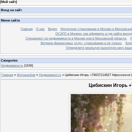
[
Мой сайт
]
Вход на сайт
Меню сайта
Главная
О нас
Видео
Ипотечное страхование в Москве и Московской
ОСАГО в Монино: как оформить и где найти выго
Специалист по недвижимости в Москве или в Московской области.
Я
Витрина финансовых услуг- страхование и не только.
Бло
Определите реальную рыночную цену вашей
Categories
Недвижимость
[1636]
Главная
»
Фотоальбом
»
Недвижимость
»
Цибискин Игорь +79037214827 httpsvsesvoi 
Цибискин Игорь +7