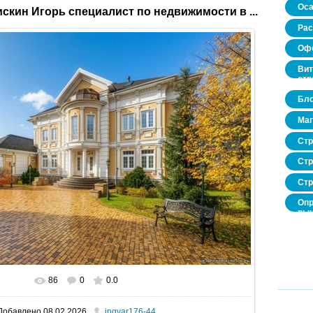
Оса
скин Игорь специалист по недвижимости в ...
Рас
Офо
Вит
стр
Бло
Маг
Стр
Стр
Стр
Опр
рын
нед
про
86
0
0.0
В реальном размере
1600x1067
/ 359.3Kb
Добавлено
08.02.2026
ingvar176-44