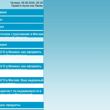
Четверг, 06.08.2026, 06:18
Приветствуем вас
Гость
вная
ас
део
течное страхование в Москве
осковской области.
ерея
ГО в Монино: как оформить
де найти выгодные
едложения
ГО в Монино: как оформить
де найти выгодные
едложения
ГО в Москве: Ваш надежный
 на дороге
циалист по недвижимости в
кве или в Московской
асти.
екс продукты