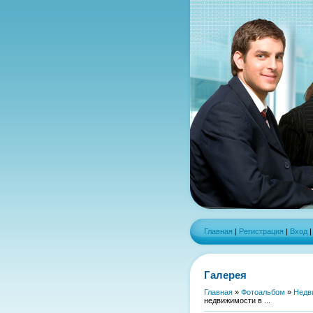
Главная
|
Регистрация
|
Вход
Галерея
Главная
»
Фотоальбом
»
Недв
недвижимости в ...