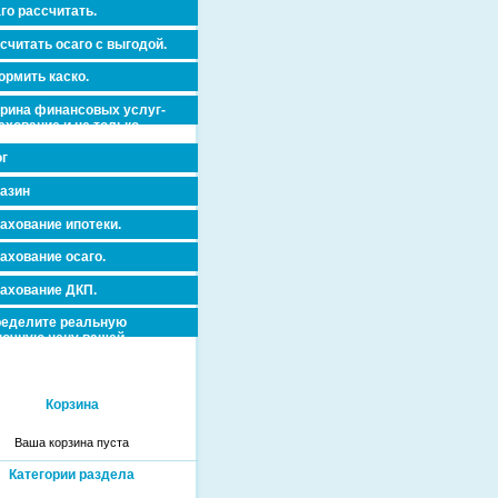
го рассчитать.
считать осаго с выгодой.
рмить каско.
рина финансовых услуг-
ахование и не только.
г
азин
ахование ипотеки.
ахование осаго.
ахование ДКП.
еделите реальную
очную цену вашей
вижимости и ускорьте ее
дажу или сдачу в аренду!
Корзина
Ваша корзина пуста
Категории раздела