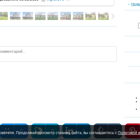
Недв
0
0
0
0
ователя. Продолжая просмотр страниц сайта, вы соглашаетесь с
Политикой и
Copyright MyCorp © 2026
|