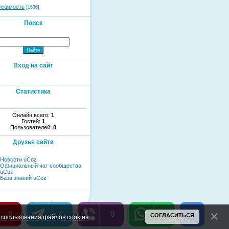
ижимость
[1636]
Поиск
Вход на сайт
Статистика
Онлайн всего:
1
Гостей:
1
Пользователей:
0
Друзья сайта
Новости uCoz
Официальный чат сообщества
uCoz
База знаний uCoz
0
0
0
0
СОГЛАСИТЬСЯ
спользования файлов cookies
.