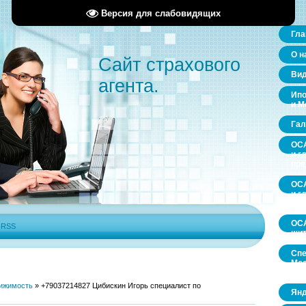
Версия для слабовидящих
Гла
О н
Сайт страхового
Ви
агента.
Ипо
и М
Гал
ОСА
и г
пр
ОСА
и г
пр
ОСА
|
RSS
щит
Спе
Мос
обл
ижимость
»
+79037214827 Цибискин Игорь специалист по
Янд