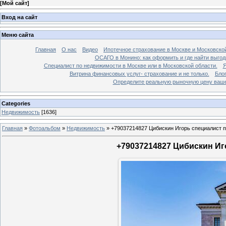
[
Мой сайт
]
Вход на сайт
Меню сайта
Главная
О нас
Видео
Ипотечное страхование в Москве и Московской
ОСАГО в Монино: как оформить и где найти выго
Специалист по недвижимости в Москве или в Московской области.
Я
Витрина финансовых услуг- страхование и не только.
Бло
Определите реальную рыночную цену вашей
Categories
Недвижимость
[1636]
Главная
»
Фотоальбом
»
Недвижимость
»
+79037214827 Цибискин Игорь специалист по
+79037214827 Цибискин Иго