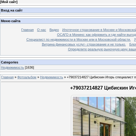
[
Мой сайт
]
Вход на сайт
Меню сайта
Главная
О нас
Видео
Ипотечное страхование в Москве и Московской
ОСАГО в Монино: как оформить и где найти выго
Специалист по недвижимости в Москве или в Московской области.
Я
Витрина финансовых услуг- страхование и не только.
Бло
Определите реальную рыночную цену вашей
Categories
Недвижимость
[1636]
Главная
»
Фотоальбом
»
Недвижимость
»
+79037214827 Цибискин Игорь специалист по
+79037214827 Цибискин Иго