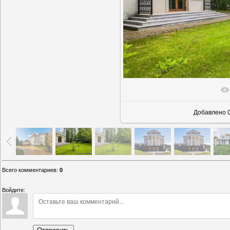
В реаль
Добавлено
0
Всего комментариев
:
0
Войдите: