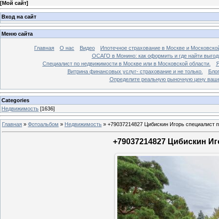
[
Мой сайт
]
Вход на сайт
Меню сайта
Главная
О нас
Видео
Ипотечное страхование в Москве и Московской
ОСАГО в Монино: как оформить и где найти выго
Специалист по недвижимости в Москве или в Московской области.
Я
Витрина финансовых услуг- страхование и не только.
Бло
Определите реальную рыночную цену вашей
Categories
Недвижимость
[1636]
Главная
»
Фотоальбом
»
Недвижимость
»
+79037214827 Цибискин Игорь специалист по
+79037214827 Цибискин Иго