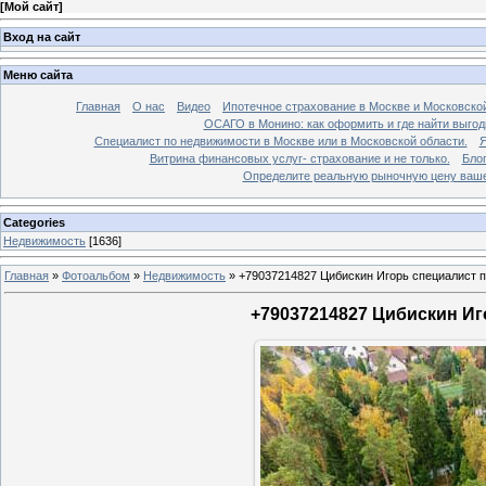
[
Мой сайт
]
Вход на сайт
Меню сайта
Главная
О нас
Видео
Ипотечное страхование в Москве и Московской
ОСАГО в Монино: как оформить и где найти выго
Специалист по недвижимости в Москве или в Московской области.
Я
Витрина финансовых услуг- страхование и не только.
Бло
Определите реальную рыночную цену вашей
Categories
Недвижимость
[1636]
Главная
»
Фотоальбом
»
Недвижимость
»
+79037214827 Цибискин Игорь специалист по
+79037214827 Цибискин Иго