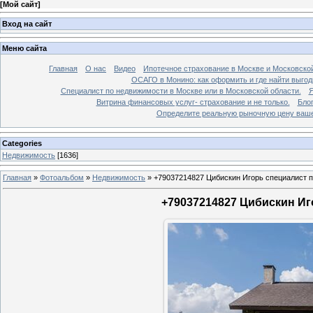
[
Мой сайт
]
Вход на сайт
Меню сайта
Главная
О нас
Видео
Ипотечное страхование в Москве и Московской
ОСАГО в Монино: как оформить и где найти выго
Специалист по недвижимости в Москве или в Московской области.
Я
Витрина финансовых услуг- страхование и не только.
Бло
Определите реальную рыночную цену вашей
Categories
Недвижимость
[1636]
Главная
»
Фотоальбом
»
Недвижимость
»
+79037214827 Цибискин Игорь специалист по
+79037214827 Цибискин Иго