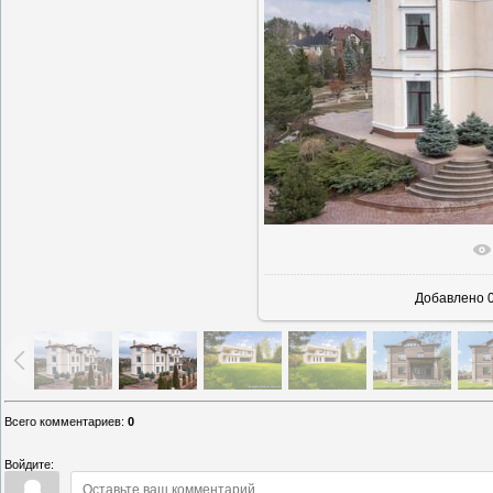
В реально
Добавлено
0
Всего комментариев
:
0
Войдите: