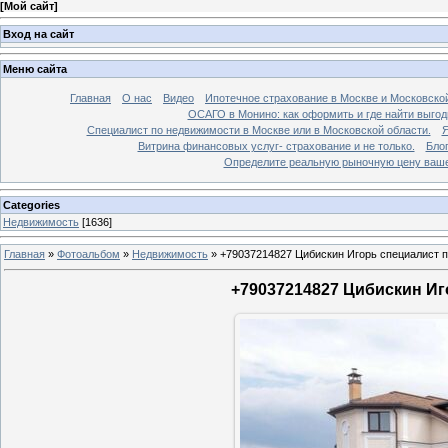
[
Мой сайт
]
Вход на сайт
Меню сайта
Главная
О нас
Видео
Ипотечное страхование в Москве и Московской
ОСАГО в Монино: как оформить и где найти выго
Специалист по недвижимости в Москве или в Московской области.
Я
Витрина финансовых услуг- страхование и не только.
Бло
Определите реальную рыночную цену вашей
Categories
Недвижимость
[1636]
Главная
»
Фотоальбом
»
Недвижимость
»
+79037214827 Цибискин Игорь специалист по
+79037214827 Цибискин Иго