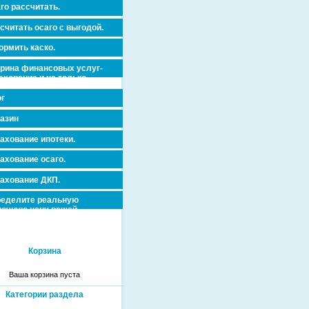
го рассчитать.
считать осаго с выгодой.
рмить каско.
рина финансовых услуг-
ахование и не только.
г
азин
ахование ипотеки.
ахование осаго.
ахование ДКП.
еделите реальную
очную цену вашей
вижимости и ускорьте ее
дажу или сдачу в аренду!
Корзина
Ваша корзина пуста
Категории раздела