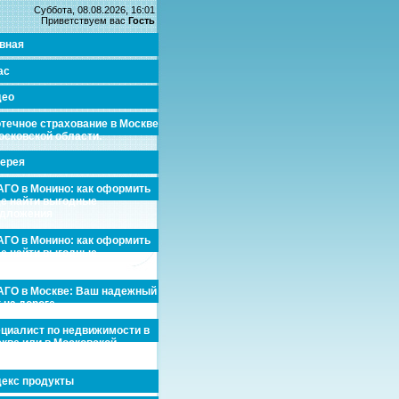
Суббота, 08.08.2026, 16:01
Приветствуем вас
Гость
вная
ас
део
течное страхование в Москве
осковской области.
ерея
ГО в Монино: как оформить
де найти выгодные
едложения
ГО в Монино: как оформить
де найти выгодные
едложения
ГО в Москве: Ваш надежный
 на дороге
циалист по недвижимости в
кве или в Московской
асти.
екс продукты