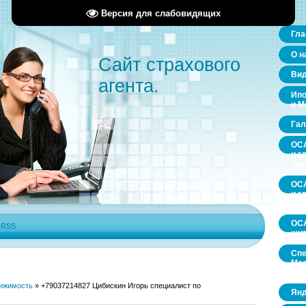
Версия для слабовидящих
Гла
О н
Сайт страхового
Ви
агента.
Ипо
и М
Гал
ОСА
и г
пр
ОСА
и г
пр
ОСА
|
RSS
щит
Спе
Мос
обл
ижимость
»
+79037214827 Цибискин Игорь специалист по
Янд