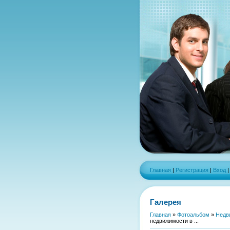
Главная
|
Регистрация
|
Вход
Галерея
Главная
»
Фотоальбом
»
Недв
недвижимости в ...