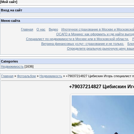
[
Мой сайт
]
Вход на сайт
Меню сайта
Главная
О нас
Видео
Ипотечное страхование в Москве и Московской
ОСАГО в Монино: как оформить и где найти выго
Специалист по недвижимости в Москве или в Московской области.
Я
Витрина финансовых услуг- страхование и не только.
Бло
Определите реальную рыночную цену вашей
Categories
Недвижимость
[1636]
Главная
»
Фотоальбом
»
Недвижимость
»
+79037214827 Цибискин Игорь специалист по
+79037214827 Цибискин Иго