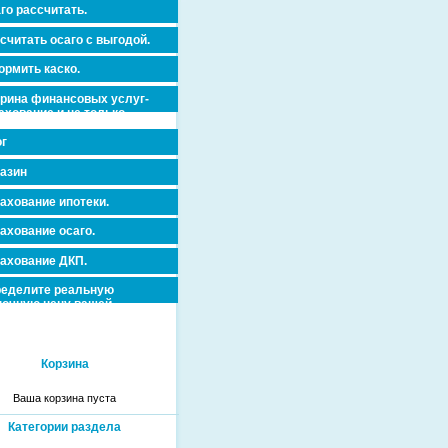
го рассчитать.
считать осаго с выгодой.
рмить каско.
рина финансовых услуг-
ахование и не только.
г
азин
ахование ипотеки.
ахование осаго.
ахование ДКП.
еделите реальную
очную цену вашей
вижимости и ускорьте ее
дажу или сдачу в аренду!
Корзина
Ваша корзина пуста
Категории раздела