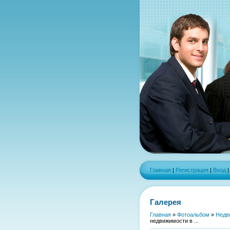
Главная
|
Регистрация
|
Вход
Галерея
Главная
»
Фотоальбом
»
Недв
недвижимости в ...