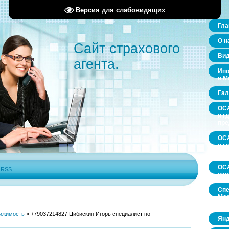
Версия для слабовидящих
Гла
О н
Сайт страхового
Ви
агента.
Ипо
и М
Гал
ОСА
и г
пр
ОСА
и г
пр
ОСА
|
RSS
щит
Спе
Мос
обл
ижимость
»
+79037214827 Цибискин Игорь специалист по
Янд