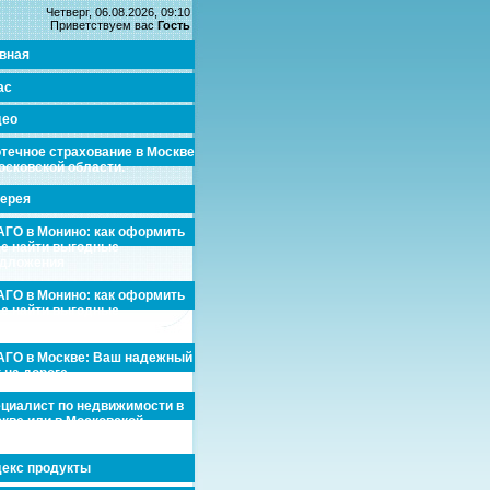
Четверг, 06.08.2026, 09:10
Приветствуем вас
Гость
вная
ас
део
течное страхование в Москве
осковской области.
ерея
ГО в Монино: как оформить
де найти выгодные
едложения
ГО в Монино: как оформить
де найти выгодные
едложения
ГО в Москве: Ваш надежный
 на дороге
циалист по недвижимости в
кве или в Московской
асти.
екс продукты