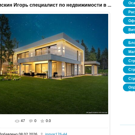
Оса
скин Игорь специалист по недвижимости в ...
Рас
Офо
Вит
стр
Бло
Маг
Стр
Стр
Стр
Опр
рын
нед
про
47
0
0.0
В реальном размере
1600x1067
/ 244.2Kb
Добавлено
08.02.2026
ingvar176-44