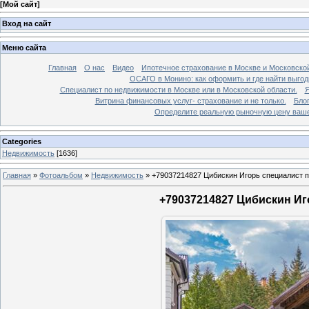
[
Мой сайт
]
Вход на сайт
Меню сайта
Главная
О нас
Видео
Ипотечное страхование в Москве и Московской
ОСАГО в Монино: как оформить и где найти выго
Специалист по недвижимости в Москве или в Московской области.
Я
Витрина финансовых услуг- страхование и не только.
Бло
Определите реальную рыночную цену вашей
Categories
Недвижимость
[1636]
Главная
»
Фотоальбом
»
Недвижимость
»
+79037214827 Цибискин Игорь специалист по
+79037214827 Цибискин Иго