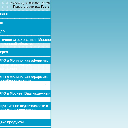
Суббота, 08.08.2026, 16:20
Приветствуем вас
Гость
вная
ас
део
течное страхование в Москве
осковской области.
ерея
ГО в Монино: как оформить
де найти выгодные
едложения
ГО в Монино: как оформить
де найти выгодные
едложения
ГО в Москве: Ваш надежный
 на дороге
циалист по недвижимости в
кве или в Московской
асти.
екс продукты