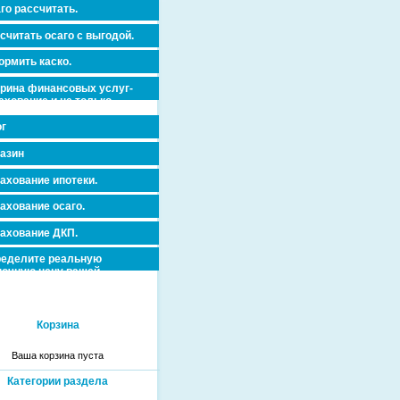
го рассчитать.
считать осаго с выгодой.
рмить каско.
рина финансовых услуг-
ахование и не только.
г
азин
ахование ипотеки.
ахование осаго.
ахование ДКП.
еделите реальную
очную цену вашей
вижимости и ускорьте ее
дажу или сдачу в аренду!
Корзина
Ваша корзина пуста
Категории раздела