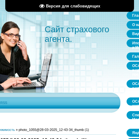
Версия для слабовидящих
Гла
О н
Сайт страхового
Ви
агента.
Ипо
и М
Гал
ОСА
и г
пр
ОСА
и г
пр
ОСА
|
RSS
щит
Спе
Мос
обл
ижимость
»
photo_1055@28-03-2025_12-43-34_thumb (1)
Янд