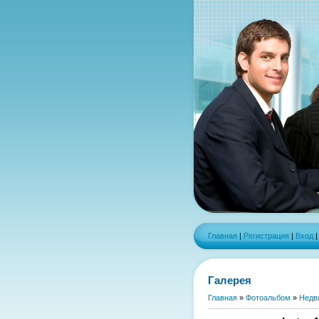
Главная
|
Регистрация
|
Вход
Галерея
Главная
»
Фотоальбом
»
Недв