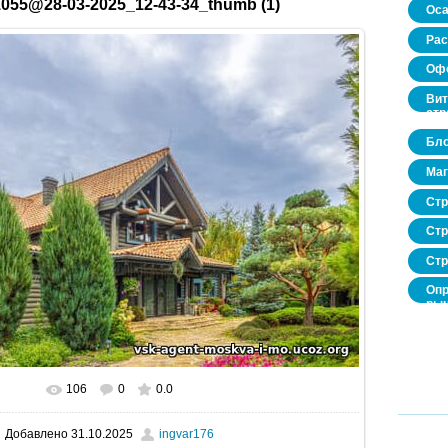
055@28-03-2025_12-43-34_thumb (1)
Оса
Рас
Офо
Вит
стр
Бло
Маг
Стр
Стр
Стр
Опр
рын
нед
про
106
0
0.0
В реальном размере
520x346
/ 50.3Kb
Добавлено
31.10.2025
ingvar176