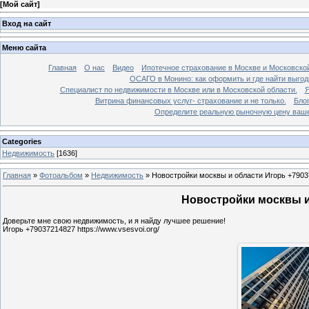
[
Мой сайт
]
Вход на сайт
Меню сайта
Главная
О нас
Видео
Ипотечное страхование в Москве и Московской
ОСАГО в Монино: как оформить и где найти выго
Специалист по недвижимости в Москве или в Московской области.
Я
Витрина финансовых услуг- страхование и не только.
Бло
Определите реальную рыночную цену вашей
Categories
Недвижимость
[1636]
Главная
»
Фотоальбом
»
Недвижимость
»
Новостройки москвы и области Игорь +7903
Новостройки москвы и 
Доверьте мне свою недвижимость, и я найду лучшее решение!
Игорь +79037214827 https://www.vsesvoi.org/