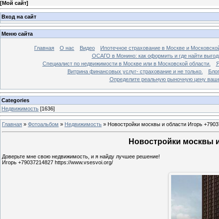
[
Мой сайт
]
Вход на сайт
Меню сайта
Главная
О нас
Видео
Ипотечное страхование в Москве и Московской
ОСАГО в Монино: как оформить и где найти выго
Специалист по недвижимости в Москве или в Московской области.
Я
Витрина финансовых услуг- страхование и не только.
Бло
Определите реальную рыночную цену вашей
Categories
Недвижимость
[1636]
Главная
»
Фотоальбом
»
Недвижимость
»
Новостройки москвы и области Игорь +7903
Новостройки москвы и 
Доверьте мне свою недвижимость, и я найду лучшее решение!
Игорь +79037214827 https://www.vsesvoi.org/