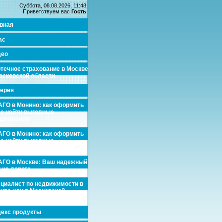
Суббота, 08.08.2026, 11:48
Приветствуем вас
Гость
вная
ас
део
течное страхование в Москве
осковской области.
ерея
ГО в Монино: как оформить
де найти выгодные
едложения
ГО в Монино: как оформить
де найти выгодные
едложения
ГО в Москве: Ваш надежный
 на дороге
циалист по недвижимости в
кве или в Московской
асти.
екс продукты