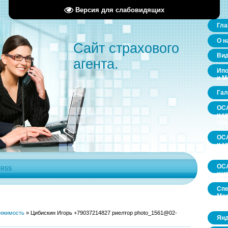
Версия для слабовидящих
Гла
О н
Сайт страхового
Ви
агента.
Ипо
и М
Гал
ОСА
и г
пр
ОСА
и г
пр
ОСА
|
RSS
щит
Спе
Мос
обл
ижимость
»
Цибискин Игорь +79037214827 риелтор photo_1561@02-
Янд