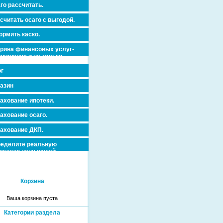
го рассчитать.
считать осаго с выгодой.
рмить каско.
рина финансовых услуг-
ахование и не только.
г
азин
ахование ипотеки.
ахование осаго.
ахование ДКП.
еделите реальную
очную цену вашей
вижимости и ускорьте ее
дажу или сдачу в аренду!
Корзина
Ваша корзина пуста
Категории раздела