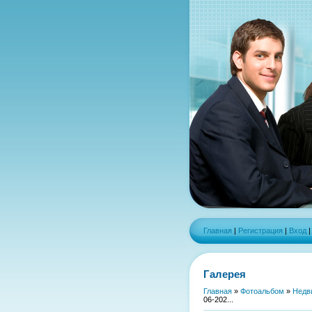
Главная
|
Регистрация
|
Вход
Галерея
Главная
»
Фотоальбом
»
Недв
06-202...