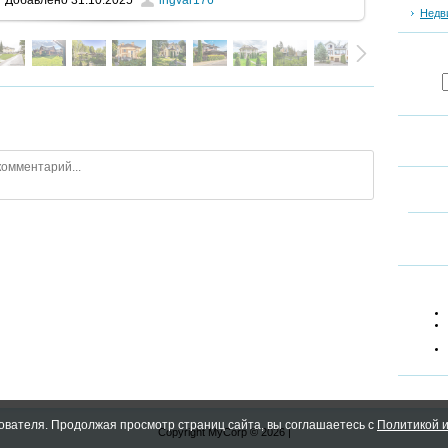
Добавлено
31.10.2025
ingvar176
Недв
ователя. Продолжая просмотр страниц сайта, вы соглашаетесь с
Политикой и
Copyright MyCorp © 2026
|