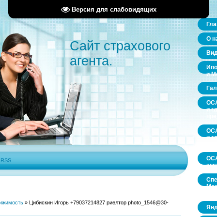
Версия для слабовидящих
Гла
О н
Сайт страхового
Ви
агента.
Ипо
и М
Гал
ОСА
и г
пр
ОСА
и г
пр
ОСА
|
RSS
щит
Спе
Мос
обл
ижимость
»
Цибискин Игорь +79037214827 риелтор photo_1546@30-
Янд