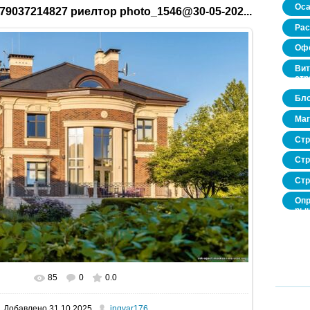
Оса
79037214827 риелтор photo_1546@30-05-202...
Рас
Офо
Вит
стр
Бло
Маг
Стр
Стр
Стр
Опр
рын
нед
про
85
0
0.0
В реальном размере
1600x1067
/ 364.6Kb
Добавлено
31.10.2025
ingvar176