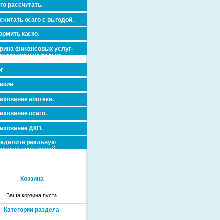
го рассчитать.
считать осаго с выгодой.
рмить каско.
рина финансовых услуг-
ахование и не только.
г
азин
ахование ипотеки.
ахование осаго.
ахование ДКП.
еделите реальную
очную цену вашей
вижимости и ускорьте ее
дажу или сдачу в аренду!
Корзина
Ваша корзина пуста
Категории раздела