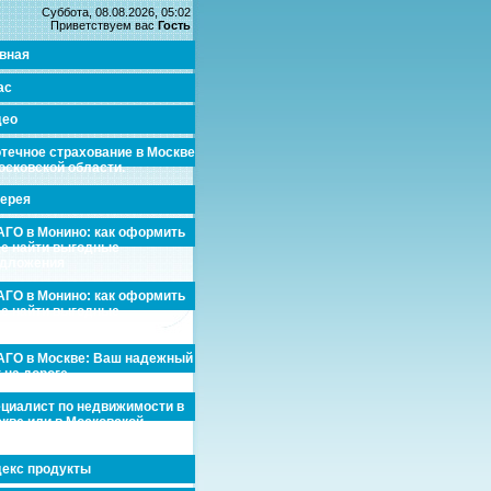
Суббота, 08.08.2026, 05:02
Приветствуем вас
Гость
вная
ас
део
течное страхование в Москве
осковской области.
ерея
ГО в Монино: как оформить
де найти выгодные
едложения
ГО в Монино: как оформить
де найти выгодные
едложения
ГО в Москве: Ваш надежный
 на дороге
циалист по недвижимости в
кве или в Московской
асти.
екс продукты