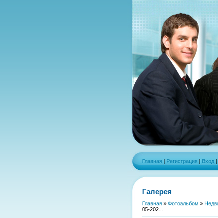
Главная
|
Регистрация
|
Вход
Галерея
Главная
»
Фотоальбом
»
Недв
05-202...