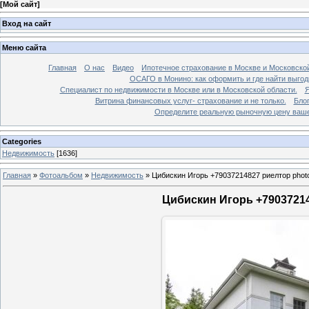
[
Мой сайт
]
Вход на сайт
Меню сайта
Главная
О нас
Видео
Ипотечное страхование в Москве и Московской
ОСАГО в Монино: как оформить и где найти выго
Специалист по недвижимости в Москве или в Московской области.
Я
Витрина финансовых услуг- страхование и не только.
Бло
Определите реальную рыночную цену вашей
Categories
Недвижимость
[1636]
Главная
»
Фотоальбом
»
Недвижимость
»
Цибискин Игорь +79037214827 риелтор phot
Цибискин Игорь +79037214