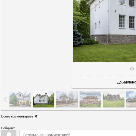
В реально
Добавлен
Всего комментариев
:
0
Войдите: