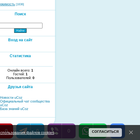
ижимость
[1636]
Поиск
Вход на сайт
Статистика
Онлайн всего:
1
Гостей:
1
Пользователей:
0
Друзья сайта
Новости uCoz
Официальный чат сообщества
uCoz
База знаний uCoz
0
0
0
0
СОГЛАСИТЬСЯ
спользования файлов cookies
.