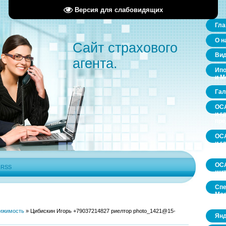
Версия для слабовидящих
Гла
О н
Сайт страхового
Ви
агента.
Ипо
и М
Гал
ОСА
и г
пр
ОСА
и г
пр
ОСА
|
RSS
щит
Спе
Мос
обл
ижимость
»
Цибискин Игорь +79037214827 риелтор photo_1421@15-
Янд