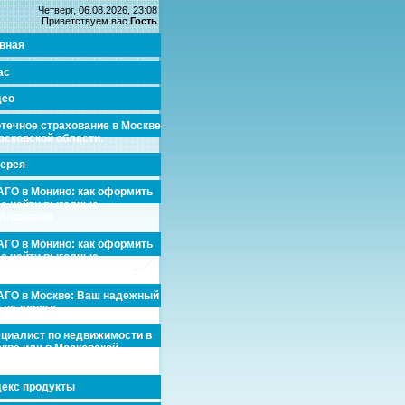
Четверг, 06.08.2026, 23:08
Приветствуем вас
Гость
вная
ас
део
течное страхование в Москве
осковской области.
ерея
ГО в Монино: как оформить
де найти выгодные
едложения
ГО в Монино: как оформить
де найти выгодные
едложения
ГО в Москве: Ваш надежный
 на дороге
циалист по недвижимости в
кве или в Московской
асти.
екс продукты