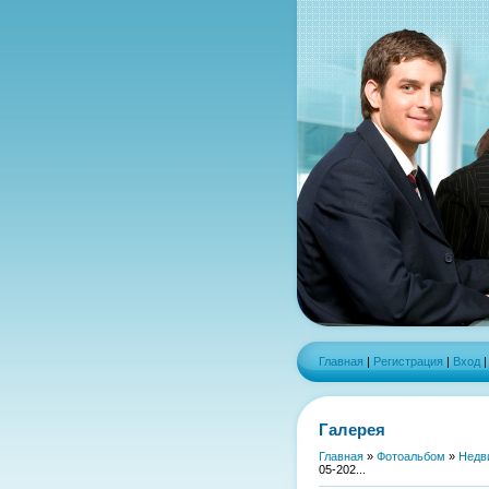
Главная
|
Регистрация
|
Вход
Галерея
Главная
»
Фотоальбом
»
Недв
05-202...