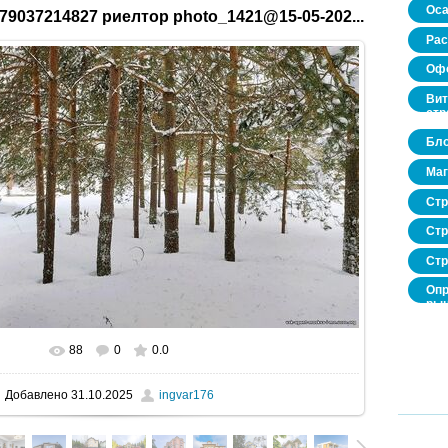
Оса
79037214827 риелтор photo_1421@15-05-202...
Рас
Офо
Вит
стр
Бло
Маг
Стр
Стр
Стр
Опр
рын
нед
про
88
0
0.0
В реальном размере
1600x903
/ 462.7Kb
Добавлено
31.10.2025
ingvar176