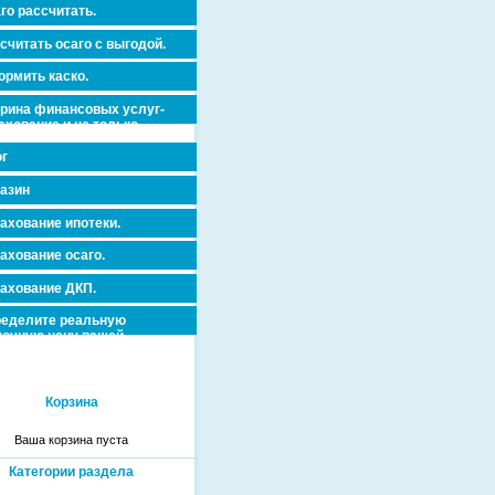
го рассчитать.
считать осаго с выгодой.
рмить каско.
рина финансовых услуг-
ахование и не только.
г
азин
ахование ипотеки.
ахование осаго.
ахование ДКП.
еделите реальную
очную цену вашей
вижимости и ускорьте ее
дажу или сдачу в аренду!
Корзина
Ваша корзина пуста
Категории раздела