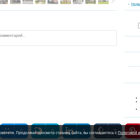
Недв
0
0
0
0
ователя. Продолжая просмотр страниц сайта, вы соглашаетесь с
Политикой и
Copyright MyCorp © 2026
|