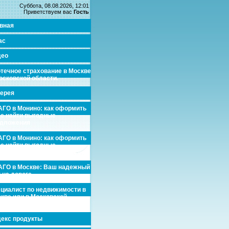
Суббота, 08.08.2026, 12:01
Приветствуем вас
Гость
вная
ас
део
течное страхование в Москве
осковской области.
ерея
ГО в Монино: как оформить
де найти выгодные
едложения
ГО в Монино: как оформить
де найти выгодные
едложения
ГО в Москве: Ваш надежный
 на дороге
циалист по недвижимости в
кве или в Московской
асти.
екс продукты