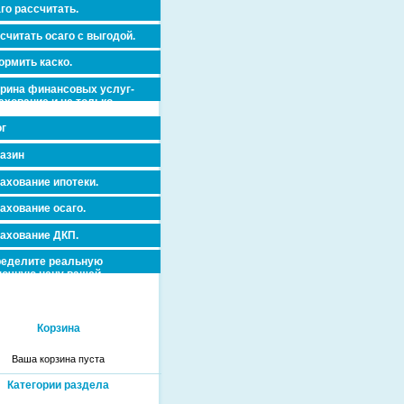
го рассчитать.
считать осаго с выгодой.
рмить каско.
рина финансовых услуг-
ахование и не только.
г
азин
ахование ипотеки.
ахование осаго.
ахование ДКП.
еделите реальную
очную цену вашей
вижимости и ускорьте ее
дажу или сдачу в аренду!
Корзина
Ваша корзина пуста
Категории раздела