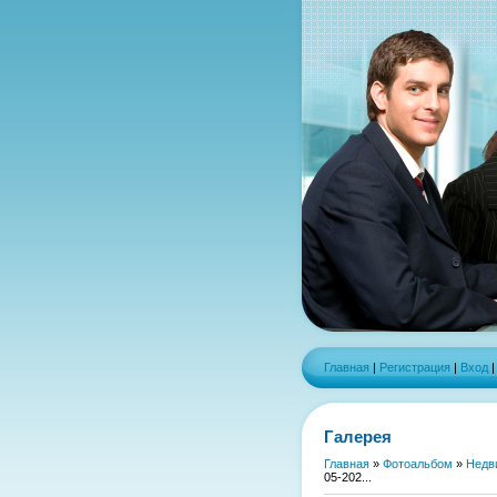
Главная
|
Регистрация
|
Вход
Галерея
Главная
»
Фотоальбом
»
Недв
05-202...