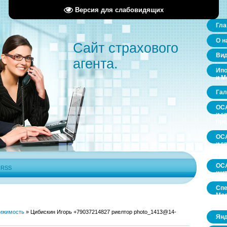
Версия для слабовидящих
Гла
О н
Сайт страхового
Ви
агента.
Ипо
и М
Гал
ОСА
и г
пр
ОСА
и г
пр
ОСА
|
RSS
щит
Спе
Мос
обл
ижимость
»
Цибискин Игорь +79037214827 риелтор photo_1413@14-
Янд