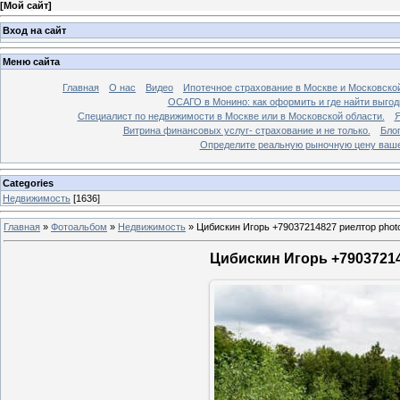
[
Мой сайт
]
Вход на сайт
Меню сайта
Главная
О нас
Видео
Ипотечное страхование в Москве и Московской
ОСАГО в Монино: как оформить и где найти выго
Специалист по недвижимости в Москве или в Московской области.
Я
Витрина финансовых услуг- страхование и не только.
Бло
Определите реальную рыночную цену вашей
Categories
Недвижимость
[1636]
Главная
»
Фотоальбом
»
Недвижимость
»
Цибискин Игорь +79037214827 риелтор phot
Цибискин Игорь +79037214