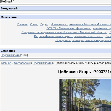
[
Мой сайт
]
Вход на сайт
Меню сайта
Главная
О нас
Видео
Ипотечное страхование в Москве и Московской
ОСАГО в Монино: как оформить и где найти выго
Специалист по недвижимости в Москве или в Московской области.
Я
Витрина финансовых услуг- страхование и не только.
Бло
Определите реальную рыночную цену вашей
Categories
Недвижимость
[1636]
Главная
»
Фотоальбом
»
Недвижимость
»
Цибискин Игорь +79037214827 риелтор phot
Цибискин Игорь +79037214