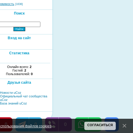
ижимость
[1636]
Поиск
Вход на сайт
Статистика
Онлайн всего:
2
Гостей:
2
Пользователей:
0
Друзья сайта
Новости uCoz
Официальный чат сообщества
uCoz
База знаний uCoz
0
0
0
0
СОГЛАСИТЬСЯ
спользования файлов cookies
.