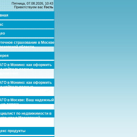
Пятница, 07.08.2026, 10:43
Приветствуем вас
Гость
вная
ас
део
течное страхование в Москве
осковской области.
ерея
ГО в Монино: как оформить
де найти выгодные
едложения
ГО в Монино: как оформить
де найти выгодные
едложения
ГО в Москве: Ваш надежный
 на дороге
циалист по недвижимости в
кве или в Московской
асти.
екс продукты