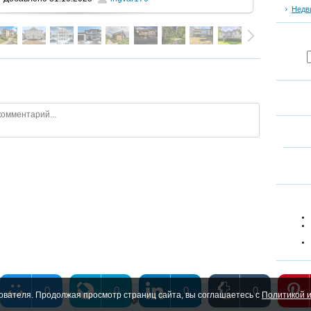
Недв
0
0
0
0
ователя. Продолжая просмотр страниц сайта, вы соглашаетесь с
Политикой и
Copyright MyCorp © 2026
|