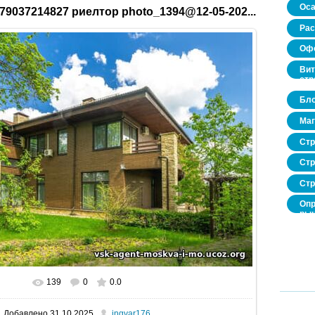
Оса
79037214827 риелтор photo_1394@12-05-202...
Рас
Офо
Вит
стр
Бло
Маг
Стр
Стр
Стр
Опр
рын
нед
про
139
0
0.0
В реальном размере
520x346
/ 64.5Kb
Добавлено
31.10.2025
ingvar176