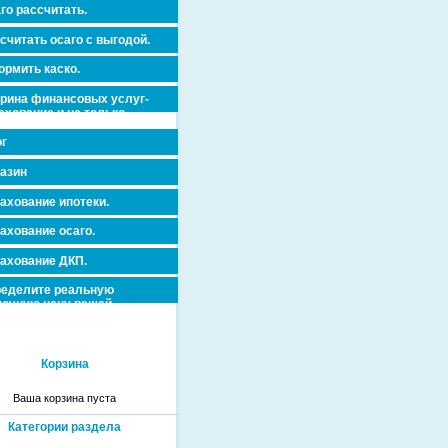
го рассчитать.
считать осаго с выгодой.
рмить каско.
рина финансовых услуг-
ахование и не только.
г
азин
ахование ипотеки.
ахование осаго.
ахование ДКП.
еделите реальную
очную цену вашей
вижимости и ускорьте ее
дажу или сдачу в аренду!
Корзина
Ваша корзина пуста
Категории раздела