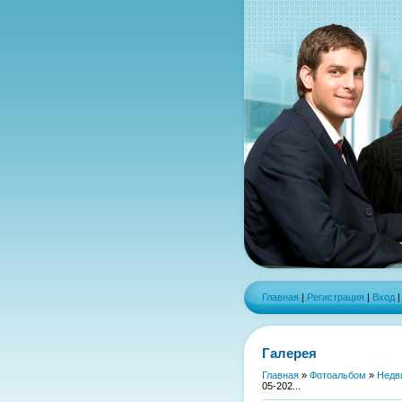
Главная
|
Регистрация
|
Вход
Галерея
Главная
»
Фотоальбом
»
Недв
05-202...