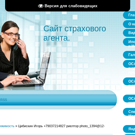
Версия для слабовидящих
Гла
О н
Сайт страхового
Ви
агента.
Ипо
и М
Гал
ОСА
и г
пр
ОСА
и г
пр
ОСА
|
RSS
щит
Спе
Мос
обл
ижимость
»
Цибискин Игорь +79037214827 риелтор photo_1394@12-
Янд