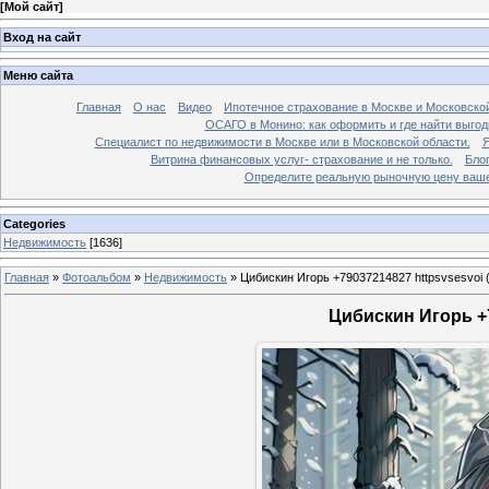
[
Мой сайт
]
Вход на сайт
Меню сайта
Главная
О нас
Видео
Ипотечное страхование в Москве и Московской
ОСАГО в Монино: как оформить и где найти выго
Специалист по недвижимости в Москве или в Московской области.
Я
Витрина финансовых услуг- страхование и не только.
Бло
Определите реальную рыночную цену вашей
Categories
Недвижимость
[1636]
Главная
»
Фотоальбом
»
Недвижимость
»
Цибискин Игорь +79037214827 httpsvsesvoi 
Цибискин Игорь +7