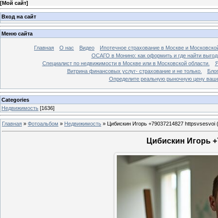
[
Мой сайт
]
Вход на сайт
Меню сайта
Главная
О нас
Видео
Ипотечное страхование в Москве и Московской
ОСАГО в Монино: как оформить и где найти выго
Специалист по недвижимости в Москве или в Московской области.
Я
Витрина финансовых услуг- страхование и не только.
Бло
Определите реальную рыночную цену вашей
Categories
Недвижимость
[1636]
Главная
»
Фотоальбом
»
Недвижимость
»
Цибискин Игорь +79037214827 httpsvsesvoi 
Цибискин Игорь +7