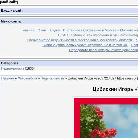
[
Мой сайт
]
Вход на сайт
Меню сайта
Главная
О нас
Видео
Ипотечное страхование в Москве и Московской
ОСАГО в Монино: как оформить и где найти выго
Специалист по недвижимости в Москве или в Московской области.
Я
Витрина финансовых услуг- страхование и не только.
Бло
Определите реальную рыночную цену вашей
Categories
Недвижимость
[1636]
Главная
»
Фотоальбом
»
Недвижимость
»
Цибискин Игорь +79037214827 httpsvsesvoi 
Цибискин Игорь +7