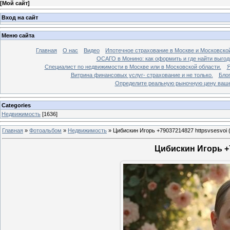
[
Мой сайт
]
Вход на сайт
Меню сайта
Главная
О нас
Видео
Ипотечное страхование в Москве и Московской
ОСАГО в Монино: как оформить и где найти выго
Специалист по недвижимости в Москве или в Московской области.
Я
Витрина финансовых услуг- страхование и не только.
Бло
Определите реальную рыночную цену вашей
Categories
Недвижимость
[1636]
Главная
»
Фотоальбом
»
Недвижимость
»
Цибискин Игорь +79037214827 httpsvsesvoi 
Цибискин Игорь +7