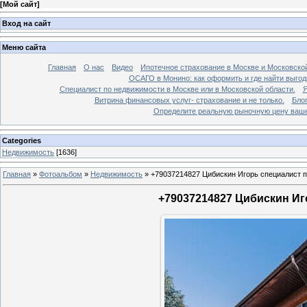
[
Мой сайт
]
Вход на сайт
Меню сайта
Главная
О нас
Видео
Ипотечное страхование в Москве и Московской
ОСАГО в Монино: как оформить и где найти выго
Специалист по недвижимости в Москве или в Московской области.
Я
Витрина финансовых услуг- страхование и не только.
Бло
Определите реальную рыночную цену вашей
Categories
Недвижимость
[1636]
Главная
»
Фотоальбом
»
Недвижимость
»
+79037214827 Цибискин Игорь специалист по
+79037214827 Цибискин Иго