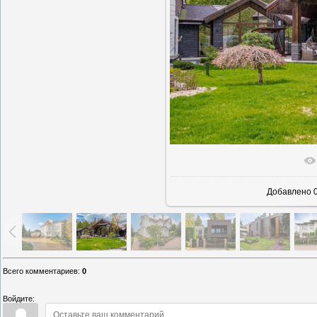
В реаль
Добавлено
0
Всего комментариев
:
0
Войдите: