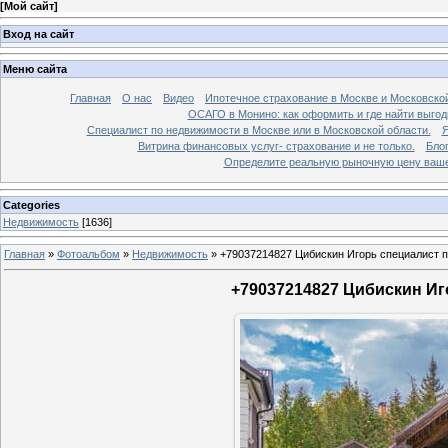
[
Мой сайт
]
Вход на сайт
Меню сайта
Главная
О нас
Видео
Ипотечное страхование в Москве и Московской
ОСАГО в Монино: как оформить и где найти выго
Специалист по недвижимости в Москве или в Московской области.
Я
Витрина финансовых услуг- страхование и не только.
Бло
Определите реальную рыночную цену вашей
Categories
Недвижимость
[1636]
Главная
»
Фотоальбом
»
Недвижимость
»
+79037214827 Цибискин Игорь специалист по
+79037214827 Цибискин Иго