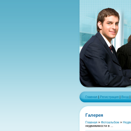
Главная
|
Регистрация
|
Вход
Галерея
Главная
»
Фотоальбом
»
Недв
недвижимости в ...