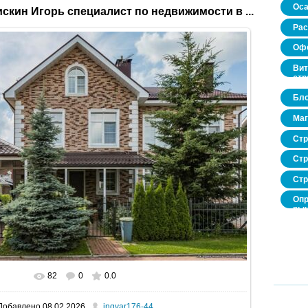
Оса
скин Игорь специалист по недвижимости в ...
Рас
Офо
Вит
стр
Бло
Маг
Стр
Стр
Стр
Опр
рын
нед
про
82
0
0.0
В реальном размере
1600x1067
/ 405.4Kb
Добавлено
08.02.2026
ingvar176-44