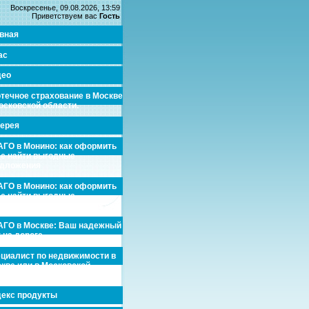
Воскресенье, 09.08.2026, 13:59
Приветствуем вас
Гость
вная
ас
део
течное страхование в Москве
осковской области.
ерея
ГО в Монино: как оформить
де найти выгодные
едложения
ГО в Монино: как оформить
де найти выгодные
едложения
ГО в Москве: Ваш надежный
 на дороге
циалист по недвижимости в
кве или в Московской
асти.
екс продукты