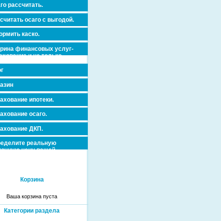
го рассчитать.
считать осаго с выгодой.
рмить каско.
рина финансовых услуг-
ахование и не только.
г
азин
ахование ипотеки.
ахование осаго.
ахование ДКП.
еделите реальную
очную цену вашей
вижимости и ускорьте ее
дажу или сдачу в аренду!
Корзина
Ваша корзина пуста
Категории раздела