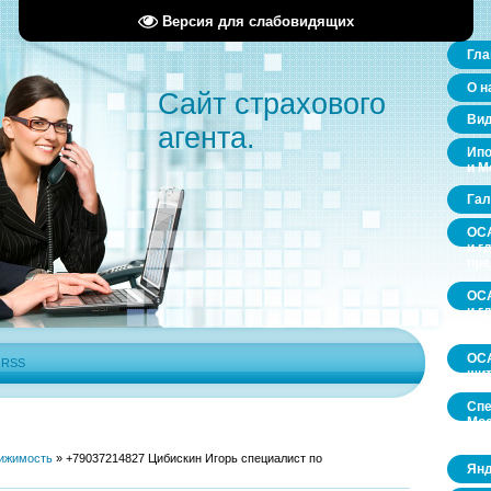
Версия для слабовидящих
Гла
О н
Сайт страхового
Ви
агента.
Ипо
и М
Гал
ОСА
и г
пр
ОСА
и г
пр
ОСА
|
RSS
щит
Спе
Мос
обл
ижимость
»
+79037214827 Цибискин Игорь специалист по
Янд