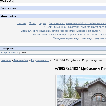
[
Мой сайт
]
Вход на сайт
Меню сайта
Главная
О нас
Видео
Ипотечное страхование в Москве и Московской
ОСАГО в Монино: как оформить и где найти выго
Специалист по недвижимости в Москве или в Московской области.
Я
Витрина финансовых услуг- страхование и не только.
Бло
Определите реальную рыночную цену вашей
Categories
Недвижимость
[1636]
Главная
»
Фотоальбом
»
Недвижимость
»
+79037214827 Цибискин Игорь специалист по
+79037214827 Цибискин Иго