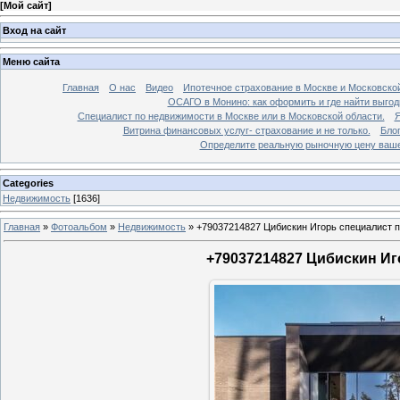
[
Мой сайт
]
Вход на сайт
Меню сайта
Главная
О нас
Видео
Ипотечное страхование в Москве и Московской
ОСАГО в Монино: как оформить и где найти выго
Специалист по недвижимости в Москве или в Московской области.
Я
Витрина финансовых услуг- страхование и не только.
Бло
Определите реальную рыночную цену вашей
Categories
Недвижимость
[1636]
Главная
»
Фотоальбом
»
Недвижимость
»
+79037214827 Цибискин Игорь специалист по
+79037214827 Цибискин Иго