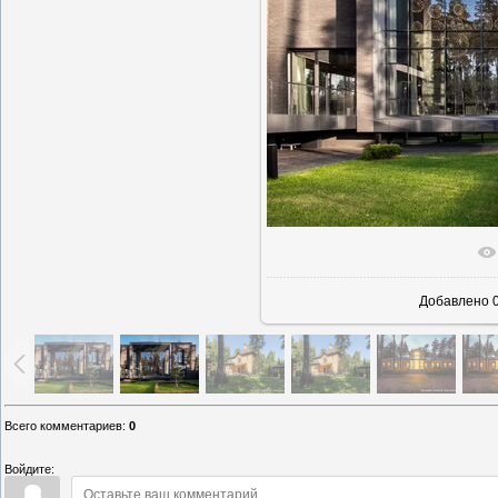
В реально
Добавлено
0
Всего комментариев
:
0
Войдите: