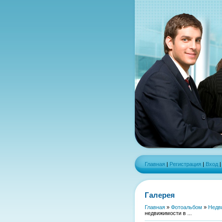
Главная
|
Регистрация
|
Вход
Галерея
Главная
»
Фотоальбом
»
Недв
недвижимости в ...