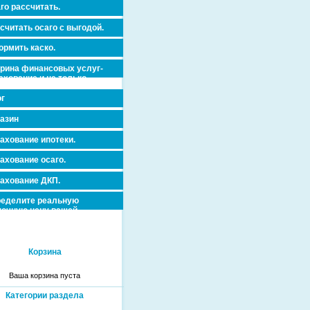
го рассчитать.
считать осаго с выгодой.
рмить каско.
рина финансовых услуг-
ахование и не только.
г
азин
ахование ипотеки.
ахование осаго.
ахование ДКП.
еделите реальную
очную цену вашей
вижимости и ускорьте ее
дажу или сдачу в аренду!
Корзина
Ваша корзина пуста
Категории раздела