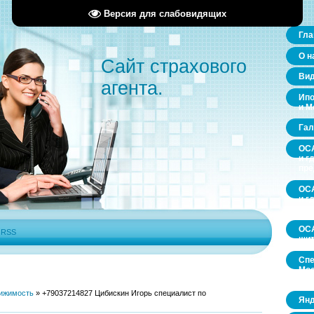
Версия для слабовидящих
Гла
О н
Сайт страхового
Ви
агента.
Ипо
и М
Гал
ОСА
и г
пр
ОСА
и г
пр
ОСА
|
RSS
щит
Спе
Мос
обл
ижимость
»
+79037214827 Цибискин Игорь специалист по
Янд