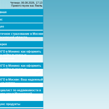
Четверг, 06.08.2026, 17:13
Приветствуем вас
Гость
вная
ас
део
течное страхование в Москве
осковской области.
ерея
ГО в Монино: как оформить
де найти выгодные
едложения
ГО в Монино: как оформить
де найти выгодные
едложения
ГО в Москве: Ваш надежный
 на дороге
циалист по недвижимости в
кве или в Московской
асти.
екс продукты