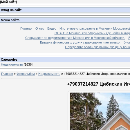
[
Мой сайт
]
Вход на сайт
Меню сайта
Главная
О нас
Видео
Ипотечное страхование в Москве и Московской
ОСАГО в Монино: как оформить и где найти выго
Специалист по недвижимости в Москве или в Московской области.
Я
Витрина финансовых услуг- страхование и не только.
Бло
Определите реальную рыночную цену вашей
Categories
Недвижимость
[1636]
Главная
»
Фотоальбом
»
Недвижимость
»
+79037214827 Цибискин Игорь специалист по
+79037214827 Цибискин Иго