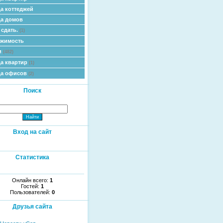
а коттеджей
а домов
 сдать.
(1)
ижимость
и
(482)
а квартир
(1)
да офисов
(2)
Поиск
Вход на сайт
Статистика
Онлайн всего:
1
Гостей:
1
Пользователей:
0
Друзья сайта