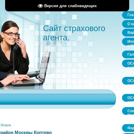
Версия для слабовидящих
Гла
О н
Сайт страхового
Ви
агента.
Ипо
и М
Гал
ОСА
и г
пр
ОСА
и г
пр
ОСА
щит
Спе
Мос
обл
»
Услуги
Янд
 район Москвы Коптево