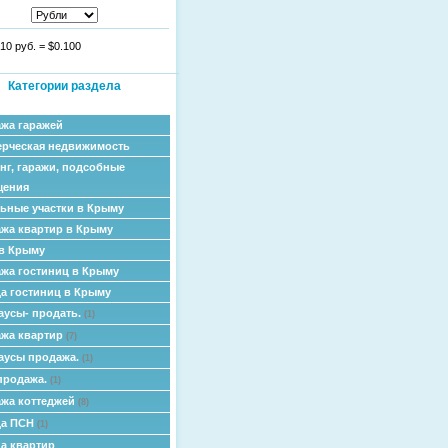
10 руб.
=
$0.100
Категории раздела
жа гаражей
рческая недвижимость
нг, гаражи, подсобные
щения
ьные участки в Крыму
жа квартир в Крыму
в Крыму
жа гостиниц в Крыму
а гостиниц в Крыму
аусы- продать.
(1)
жа квартир
(7)
аусы продажа.
(1)
продажа.
(1)
жа коттеджей
(8)
да ПСН
(1)
а квартир