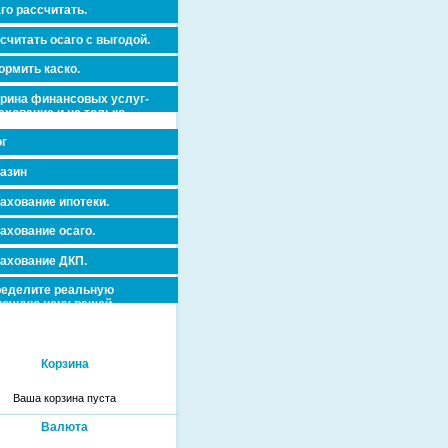
го рассчитать.
считать осаго с выгодой.
рмить каско.
рина финансовых услуг-
ахование и не только.
г
азин
ахование ипотеки.
ахование осаго.
ахование ДКП.
еделите реальную
очную цену вашей
вижимости и ускорьте ее
дажу или сдачу в аренду!
Корзина
Ваша корзина пуста
Валюта