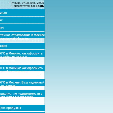
Пятница, 07.08.2026, 23:05
Приветствуем вас
Гость
вная
ас
део
течное страхование в Москве
осковской области.
ерея
ГО в Монино: как оформить
де найти выгодные
едложения
ГО в Монино: как оформить
де найти выгодные
едложения
ГО в Москве: Ваш надежный
 на дороге
циалист по недвижимости в
кве или в Московской
асти.
екс продукты