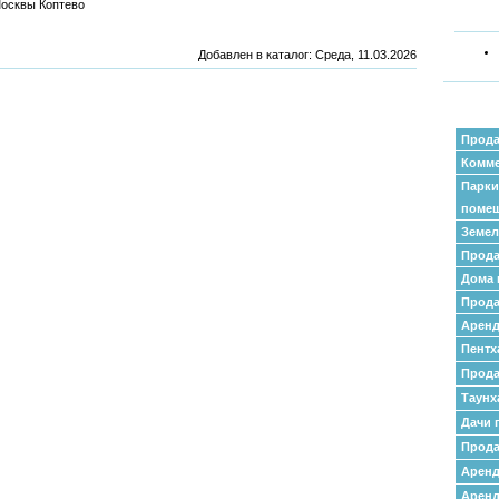
Москвы Коптево
Добавлен в каталог
: Среда, 11.03.2026
Прода
Комме
Парки
поме
Земел
Прода
Дома 
Прода
Аренд
Пентх
Прода
Таунх
Дачи 
Прода
Арен
Аренд