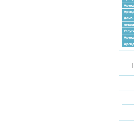
Аренд
Аренд
Дома-
недв
Услуг
Аренд
Арен