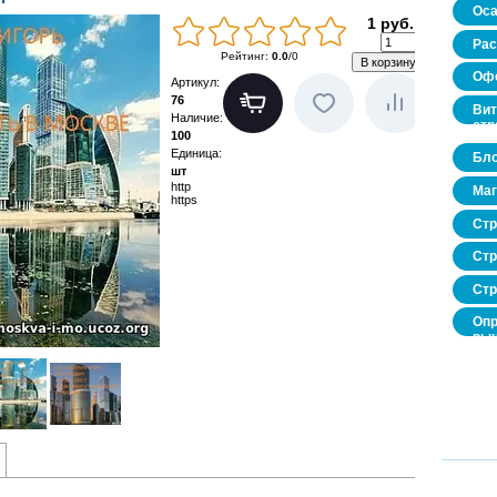
Оса
1 руб.
Рас
Рейтинг
:
0.0
/
0
Офо
Артикул
:
76
Вит
Наличие
:
стр
100
Единица
:
Бло
шт
http
Маг
https
Стр
Стр
Стр
Опр
рын
нед
про