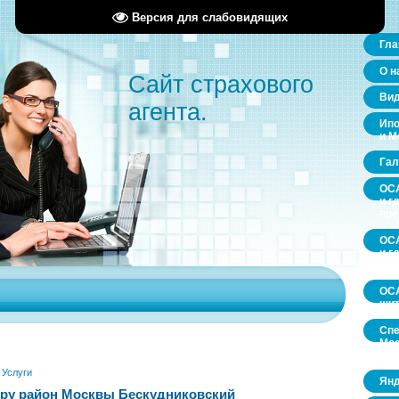
Версия для слабовидящих
Гла
О н
Сайт страхового
Ви
агента.
Ипо
и М
Гал
ОСА
и г
пр
ОСА
и г
пр
ОСА
щит
Спе
Мос
обл
»
Услуги
Янд
ру район Москвы Бескудниковский