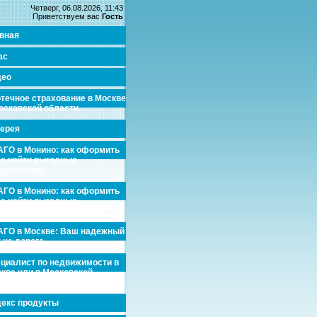
Четверг, 06.08.2026, 11:43
Приветствуем вас
Гость
вная
ас
део
течное страхование в Москве
осковской области.
ерея
ГО в Монино: как оформить
де найти выгодные
едложения
ГО в Монино: как оформить
де найти выгодные
едложения
ГО в Москве: Ваш надежный
 на дороге
циалист по недвижимости в
кве или в Московской
асти.
екс продукты