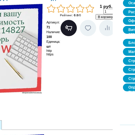
Оса
1 руб.
Рас
Рейтинг
:
0.0
/
0
Офо
Артикул
:
71
Вит
Наличие
:
стр
100
Единица
:
Бло
шт
http
Маг
https
Стр
Стр
Стр
Опр
рын
нед
про