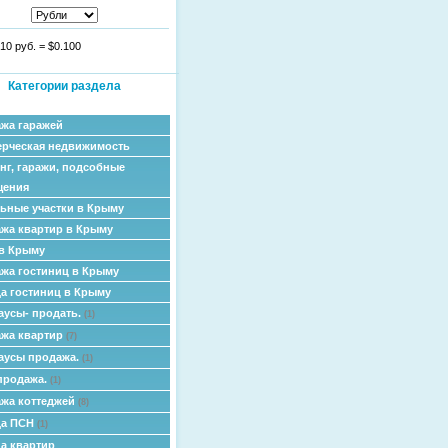
10 руб.
=
$0.100
Категории раздела
жа гаражей
рческая недвижимость
нг, гаражи, подсобные
щения
ьные участки в Крыму
жа квартир в Крыму
в Крыму
жа гостиниц в Крыму
а гостиниц в Крыму
аусы- продать.
(1)
жа квартир
(7)
аусы продажа.
(1)
продажа.
(1)
жа коттеджей
(8)
да ПСН
(1)
а квартир