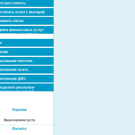
го рассчитать.
считать осаго с выгодой.
рмить каско.
рина финансовых услуг-
ахование и не только.
г
азин
ахование ипотеки.
ахование осаго.
ахование ДКП.
еделите реальную
очную цену вашей
вижимости и ускорьте ее
дажу или сдачу в аренду!
Корзина
Ваша корзина пуста
Валюта