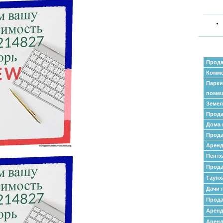
Прода
Комме
Парки
поме
Земел
Прода
Дома 
Прода
Аренд
Пентх
Прода
Таунх
Дачи 
Прода
Арен
Аренд