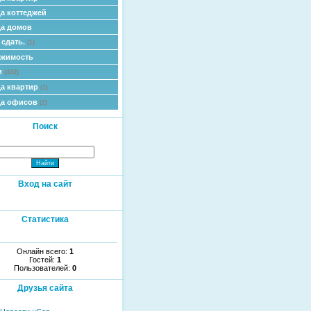
а коттеджей
а домов
 сдать.
(1)
ижимость
и
(482)
а квартир
(1)
да офисов
(2)
Поиск
Вход на сайт
Статистика
Онлайн всего:
1
Гостей:
1
Пользователей:
0
Друзья сайта