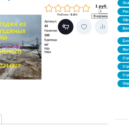
Оса
1 руб.
Рас
Рейтинг
:
0.0
/
0
Офо
Артикул
:
43
Вит
Наличие
:
стр
100
Единица
:
Бло
шт
http
Маг
https
Стр
Стр
Стр
Опр
рын
нед
про