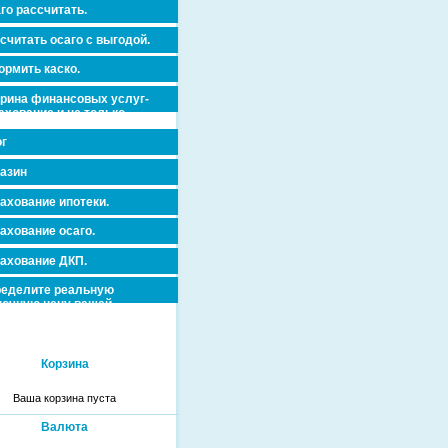
го рассчитать.
считать осаго с выгодой.
рмить каско.
рина финансовых услуг-
ахование и не только.
г
азин
ахование ипотеки.
ахование осаго.
ахование ДКП.
еделите реальную
очную цену вашей
вижимости и ускорьте ее
дажу или сдачу в аренду!
Корзина
Ваша корзина пуста
Валюта