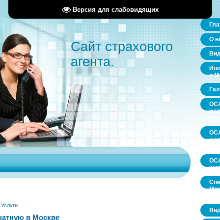
Версия для слабовидящих
Гла
О н
Сайт страхового
Ви
агента.
Ипо
и М
Гал
ОСА
и г
пр
ОСА
и г
пр
ОСА
щит
Спе
Мос
обл
»
Услуги
Янд
атную в Москве