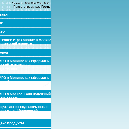
Четверг, 06.08.2026, 16:49
Приветствуем вас
Гость
вная
ас
део
течное страхование в Москве
осковской области.
ерея
ГО в Монино: как оформить
де найти выгодные
едложения
ГО в Монино: как оформить
де найти выгодные
едложения
ГО в Москве: Ваш надежный
 на дороге
циалист по недвижимости в
кве или в Московской
асти.
екс продукты