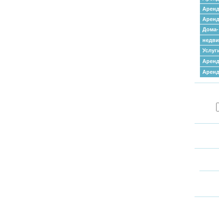
Аренд
Аренд
Дома-
недв
Услуг
Аренд
Арен