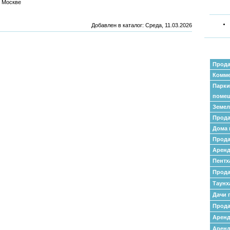
 Москве
Добавлен в каталог
: Среда, 11.03.2026
Прода
Комме
Парки
поме
Земел
Прода
Дома 
Прода
Аренд
Пентх
Прода
Таунх
Дачи 
Прода
Арен
Аренд