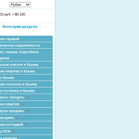
10 руб.
=
$0.100
Категории раздела
жа гаражей
рческая недвижимость
нг, гаражи, подсобные
щения
ьные участки в Крыму
жа квартир в Крыму
в Крыму
жа гостиниц в Крыму
а гостиниц в Крыму
аусы- продать.
(1)
жа квартир
(7)
аусы продажа.
(1)
продажа.
(1)
жа коттеджей
(8)
да ПСН
(1)
а квартир