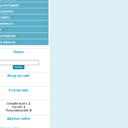
а коттеджей
а домов
 сдать.
(1)
ижимость
и
(482)
а квартир
(1)
да офисов
(2)
Поиск
Вход на сайт
Статистика
Онлайн всего:
1
Гостей:
1
Пользователей:
0
Друзья сайта