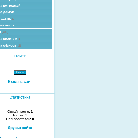
а коттеджей
а домов
 сдать.
(1)
ижимость
и
(482)
а квартир
(1)
да офисов
(2)
Поиск
Вход на сайт
Статистика
Онлайн всего:
1
Гостей:
1
Пользователей:
0
Друзья сайта