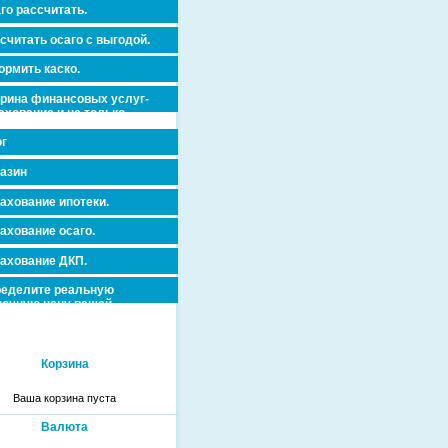
го рассчитать.
считать осаго с выгодой.
рмить каско.
рина финансовых услуг-
ахование и не только.
г
азин
ахование ипотеки.
ахование осаго.
ахование ДКП.
еделите реальную
очную цену вашей
вижимости и ускорьте ее
дажу или сдачу в аренду!
Корзина
Ваша корзина пуста
Валюта