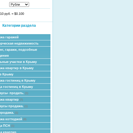
10 руб.
=
$0.100
Категории раздела
жа гаражей
рческая недвижимость
нг, гаражи, подсобные
щения
ьные участки в Крыму
жа квартир в Крыму
в Крыму
жа гостиниц в Крыму
а гостиниц в Крыму
аусы- продать.
(1)
жа квартир
(7)
аусы продажа.
(1)
продажа.
(1)
жа коттеджей
(8)
да ПСН
(1)
а квартир