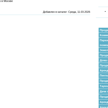
 в Москве
Добавлен в каталог
: Среда, 11.03.2026
Прода
Комме
Парки
поме
Земел
Прода
Дома 
Прода
Аренд
Пентх
Прода
Таунх
Дачи 
Прода
Арен
Аренд