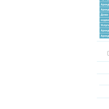
Аренд
Аренд
Дома-
недв
Услуг
Аренд
Арен