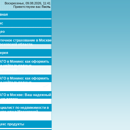
Воскресенье, 09.08.2026, 11:41
Приветствуем вас
Гость
вная
ас
део
течное страхование в Москве
осковской области.
ерея
ГО в Монино: как оформить
де найти выгодные
едложения
ГО в Монино: как оформить
де найти выгодные
едложения
ГО в Москве: Ваш надежный
 на дороге
циалист по недвижимости в
кве или в Московской
асти.
екс продукты