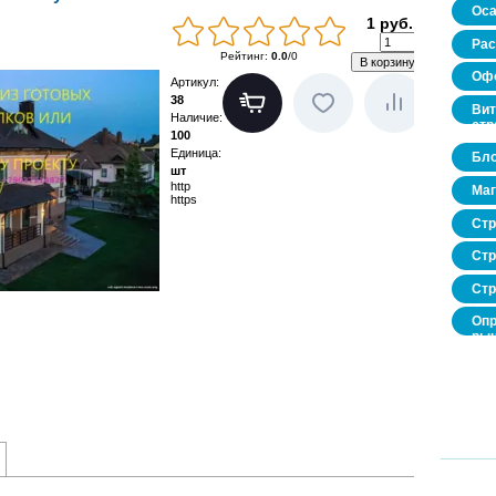
Оса
1 руб.
Рас
Рейтинг
:
0.0
/
0
Офо
Артикул
:
38
Вит
Наличие
:
стр
100
Единица
:
Бло
шт
http
Маг
https
Стр
Стр
Стр
Опр
рын
нед
про