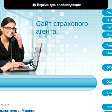
Версия для слабовидящих
Гла
О н
Сайт страхового
Ви
агента.
Ипо
и М
Гал
ОСА
и г
пр
ОСА
и г
пр
ОСА
щит
Спе
Мос
обл
»
Услуги
Янд
омнатную в Москве