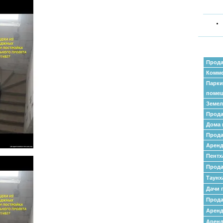
Прода
Комме
Парки
поме
Земел
Прода
Дома 
Прода
Аренд
Пентх
Прода
Таунх
Дачи 
Прода
Арен
Аренд