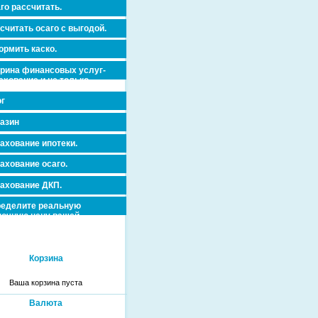
го рассчитать.
считать осаго с выгодой.
рмить каско.
рина финансовых услуг-
ахование и не только.
г
азин
ахование ипотеки.
ахование осаго.
ахование ДКП.
еделите реальную
очную цену вашей
вижимости и ускорьте ее
дажу или сдачу в аренду!
Корзина
Ваша корзина пуста
Валюта