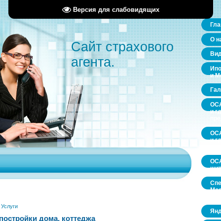
Версия для слабовидящих
Гла
О н
Сайт страхового
Ви
агента.
Ипо
и М
Гал
ОСА
и г
пр
ОСА
и г
пр
ОСА
щит
Спе
Мос
обл
»
Услуги
Янд
постройки дома, коттеджа