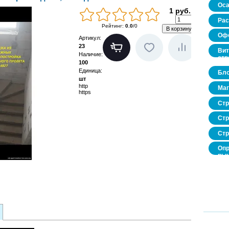
Оса
1 руб.
Рас
Рейтинг
:
0.0
/
0
Офо
Артикул
:
23
Вит
Наличие
:
стр
100
Единица
:
Бло
шт
http
Маг
https
Стр
Стр
Стр
Опр
рын
нед
про