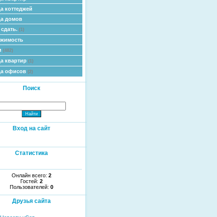
а коттеджей
а домов
 сдать.
(1)
ижимость
и
(482)
а квартир
(1)
да офисов
(2)
Поиск
Вход на сайт
Статистика
Онлайн всего:
2
Гостей:
2
Пользователей:
0
Друзья сайта