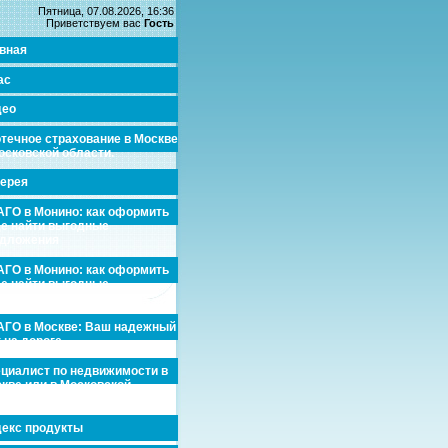
Пятница, 07.08.2026, 16:36
Приветствуем вас
Гость
вная
ас
део
течное страхование в Москве
осковской области.
ерея
ГО в Монино: как оформить
де найти выгодные
едложения
ГО в Монино: как оформить
де найти выгодные
едложения
ГО в Москве: Ваш надежный
 на дороге
циалист по недвижимости в
кве или в Московской
асти.
екс продукты