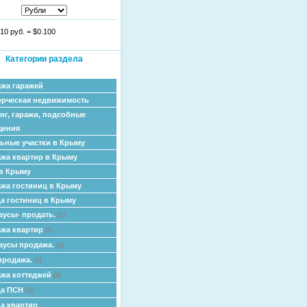
10 руб.
=
$0.100
Категории раздела
жа гаражей
рческая недвижимость
нг, гаражи, подсобные
щения
ьные участки в Крыму
жа квартир в Крыму
в Крыму
жа гостиниц в Крыму
а гостиниц в Крыму
аусы- продать.
(1)
жа квартир
(7)
аусы продажа.
(1)
продажа.
(1)
жа коттеджей
(8)
да ПСН
(1)
а квартир