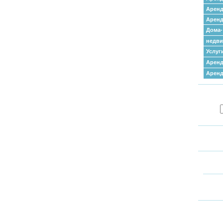
Аренд
Аренд
Дома-
недв
Услуг
Аренд
Арен