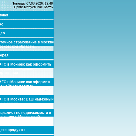
Пятница, 07.08.2026, 19:49
Приветствуем вас
Гость
вная
ас
део
течное страхование в Москве
осковской области.
ерея
ГО в Монино: как оформить
де найти выгодные
едложения
ГО в Монино: как оформить
де найти выгодные
едложения
ГО в Москве: Ваш надежный
 на дороге
циалист по недвижимости в
кве или в Московской
асти.
екс продукты