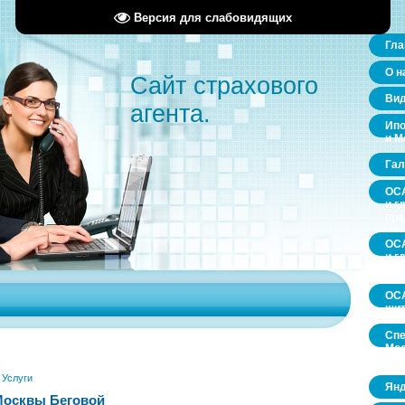
Версия для слабовидящих
Гла
О н
Сайт страхового
Ви
агента.
Ипо
и М
Гал
ОСА
и г
пр
ОСА
и г
пр
ОСА
щит
Спе
Мос
обл
»
Услуги
Янд
Москвы Беговой