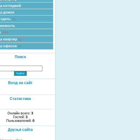
а коттеджей
а домов
 сдать.
(1)
ижимость
и
(482)
а квартир
(1)
да офисов
(2)
Поиск
Вход на сайт
Статистика
Онлайн всего:
3
Гостей:
3
Пользователей:
0
Друзья сайта