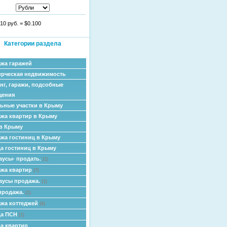
10 руб.
=
$0.100
Категории раздела
жа гаражей
рческая недвижимость
нг, гаражи, подсобные
щения
ьные участки в Крыму
жа квартир в Крыму
в Крыму
жа гостиниц в Крыму
а гостиниц в Крыму
аусы- продать.
(1)
жа квартир
(7)
аусы продажа.
(1)
продажа.
(1)
жа коттеджей
(8)
да ПСН
(1)
а квартир