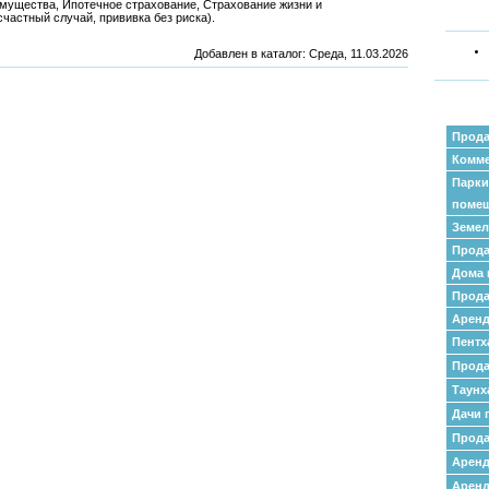
Имущества, Ипотечное страхование, Страхование жизни и
частный случай, прививка без риска).
Добавлен в каталог
: Среда, 11.03.2026
Прода
Комме
Парки
поме
Земел
Прода
Дома 
Прода
Аренд
Пентх
Прода
Таунх
Дачи 
Прода
Арен
Аренд