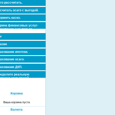
го рассчитать.
считать осаго с выгодой.
рмить каско.
рина финансовых услуг-
ахование и не только.
г
азин
ахование ипотеки.
ахование осаго.
ахование ДКП.
еделите реальную
очную цену вашей
вижимости и ускорьте ее
дажу или сдачу в аренду!
Корзина
Ваша корзина пуста
Валюта