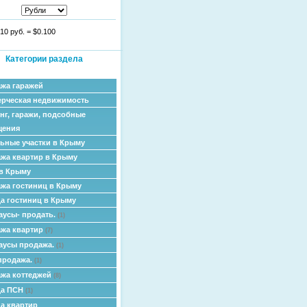
10 руб.
=
$0.100
Категории раздела
жа гаражей
рческая недвижимость
нг, гаражи, подсобные
щения
ьные участки в Крыму
жа квартир в Крыму
в Крыму
жа гостиниц в Крыму
а гостиниц в Крыму
аусы- продать.
(1)
жа квартир
(7)
аусы продажа.
(1)
продажа.
(1)
жа коттеджей
(8)
да ПСН
(1)
а квартир