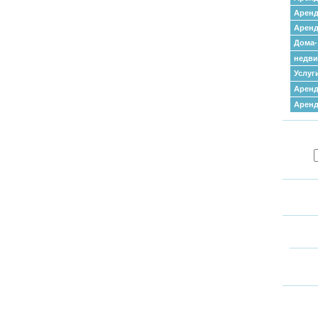
Аренд
Аренд
Дома-
недв
Услуг
Аренд
Арен