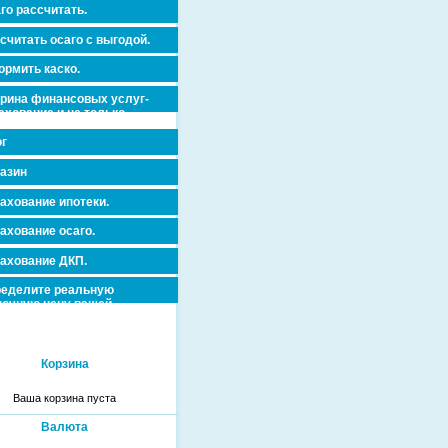
го рассчитать.
считать осаго с выгодой.
рмить каско.
рина финансовых услуг-
ахование и не только.
г
азин
ахование ипотеки.
ахование осаго.
ахование ДКП.
еделите реальную
очную цену вашей
вижимости и ускорьте ее
дажу или сдачу в аренду!
Корзина
Ваша корзина пуста
Валюта