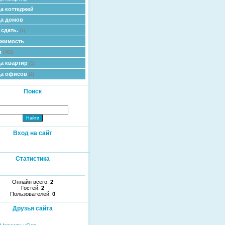
а коттеджей
а домов
 сдать.
(1)
ижимость
и
(482)
а квартир
(1)
да офисов
(2)
Поиск
Вход на сайт
Статистика
Онлайн всего:
2
Гостей:
2
Пользователей:
0
Друзья сайта