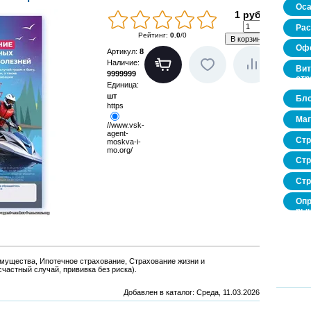
Оса
1 руб.
Рас
Рейтинг
:
0.0
/
0
Офо
Артикул
:
8
Наличие
:
Вит
9999999
стр
Единица
:
шт
Бло
https
Маг
//www.vsk-
agent-
Стр
moskva-i-
mo.org/
Стр
Стр
Опр
рын
нед
про
Имущества, Ипотечное страхование, Страхование жизни и
частный случай, прививка без риска).
Добавлен в каталог
: Среда, 11.03.2026