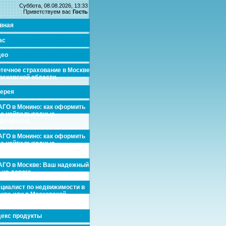
Суббота, 08.08.2026, 13:33
Приветствуем вас
Гость
вная
ас
део
течное страхование в Москве
осковской области.
ерея
ГО в Монино: как оформить
де найти выгодные
едложения
ГО в Монино: как оформить
де найти выгодные
едложения
ГО в Москве: Ваш надежный
 на дороге
циалист по недвижимости в
кве или в Московской
асти.
екс продукты