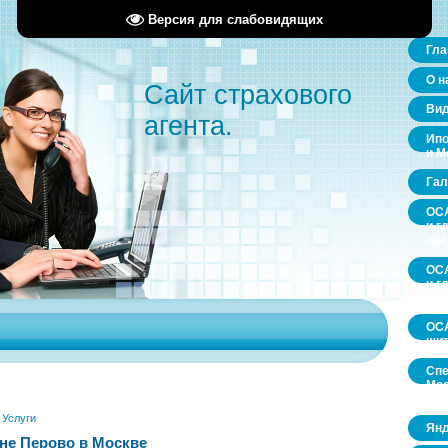
Версия для слабовидящих
Гла
О н
Сайт страхового
Ви
агента.
Ипо
и М
Гал
ОСА
и г
пр
ОСА
и г
пр
ОСА
щит
Спе
Мос
обл
»
Услуги
Янд
не Перово в Москве