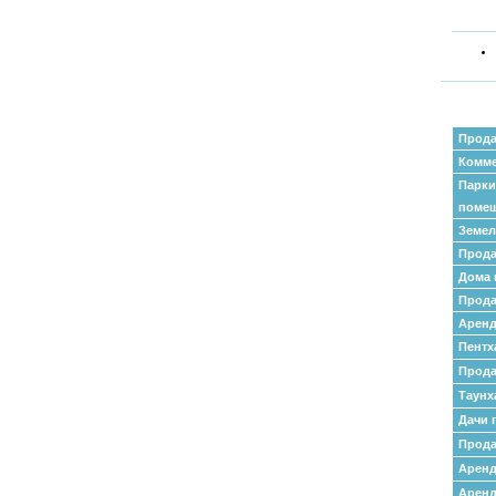
Прода
Комме
Парки
поме
Земел
Прода
Дома 
Прода
Аренд
Пентх
Прода
Таунх
Дачи 
Прода
Арен
Аренд