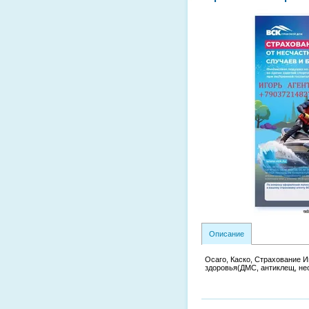
Описание
Осаго, Каско, Страхование 
здоровья(ДМС, антиклещ, нес