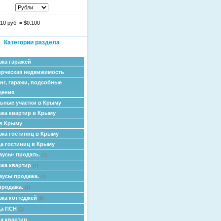
10 руб.
=
$0.100
Категории раздела
жа гаражей
рческая недвижимость
нг, гаражи, подсобные
щения
ьные участки в Крыму
жа квартир в Крыму
в Крыму
жа гостиниц в Крыму
а гостиниц в Крыму
аусы- продать.
(1)
жа квартир
(7)
аусы продажа.
(1)
продажа.
(1)
жа коттеджей
(8)
да ПСН
(1)
а квартир