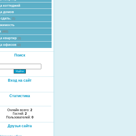
а коттеджей
а домов
 сдать.
(1)
ижимость
и
(482)
а квартир
(1)
да офисов
(2)
Поиск
Вход на сайт
Статистика
Онлайн всего:
2
Гостей:
2
Пользователей:
0
Друзья сайта