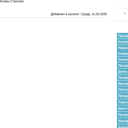
Москвы Строгино
Добавлен в каталог
: Среда, 11.03.2026
Прода
Комме
Парки
поме
Земел
Прода
Дома 
Прода
Аренд
Пентх
Прода
Таунх
Дачи 
Прода
Арен
Аренд