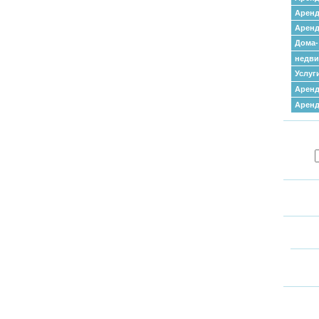
Аренд
Аренд
Дома-
недв
Услуг
Аренд
Арен