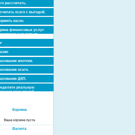
го рассчитать.
считать осаго с выгодой.
рмить каско.
рина финансовых услуг-
ахование и не только.
г
азин
ахование ипотеки.
ахование осаго.
ахование ДКП.
еделите реальную
очную цену вашей
вижимости и ускорьте ее
дажу или сдачу в аренду!
Корзина
Ваша корзина пуста
Валюта