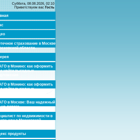
Суббота, 08.08.2026, 02:10
Приветствуем вас
Гость
вная
ас
део
течное страхование в Москве
осковской области.
ерея
ГО в Монино: как оформить
де найти выгодные
едложения
ГО в Монино: как оформить
де найти выгодные
едложения
ГО в Москве: Ваш надежный
 на дороге
циалист по недвижимости в
кве или в Московской
асти.
екс продукты