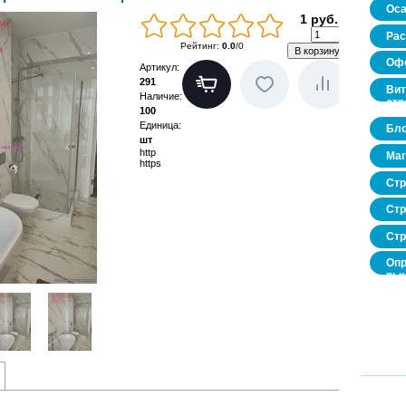
Оса
1 руб.
Рас
Рейтинг
:
0.0
/
0
Офо
Артикул
:
291
Вит
Наличие
:
стр
100
Единица
:
Бло
шт
http
Маг
https
Стр
Стр
Стр
Опр
рын
нед
про