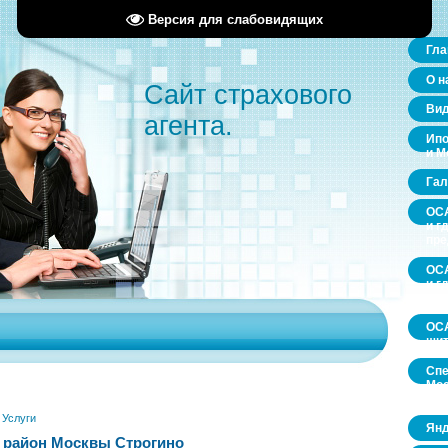
Версия для слабовидящих
Гла
О н
Сайт страхового
Ви
агента.
Ипо
и М
Гал
ОСА
и г
пр
ОСА
и г
пр
ОСА
щит
Спе
Мос
обл
»
Услуги
Янд
 район Москвы Строгино